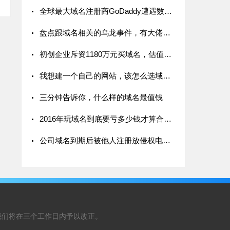
全球最大域名注册商GoDaddy遭遇数据泄露
盘点跟域名相关的乌龙事件，有大佬曾把两字母.com标价3.9万元被秒
初创企业斥资1180万元买域名，估值竟达77亿美金
我想建一个自己的网站，该怎么选域名？
三分钟告诉你，什么样的域名最值钱
2016年玩域名到底要亏多少钱才算合适？
公司域名到期后被他人注册放侵权电影，南京一家汽配公司成被告
我们将在三个工作日内予以改正。