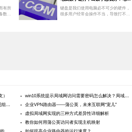
而有所
下一篇
键盘是我们使用电脑必不可少的硬件，
备数字
很多用户经常会操作不当，导致打不了
字，最近就有小伙伴在问电脑小键盘数
字键不能用怎么办，这有可能是数字键
盘被锁住了，下
分支）
win10系统提示局域网访问需要密码怎么解决？局域网文件共享工具分享
两台电脑怎么连接局域网？靠谱的第三方工具实现组网方案
企业VPN路由器——蒲公英，未来互联网“宠儿”
虚拟局域网实现的三种方式差异性详细解析
教你如何用蒲公英访问者实现主机映射
春节回家想要“轻装上路”？蒲公英异地组网：极客的不二选择
如何提高企业路由器的运行速度？